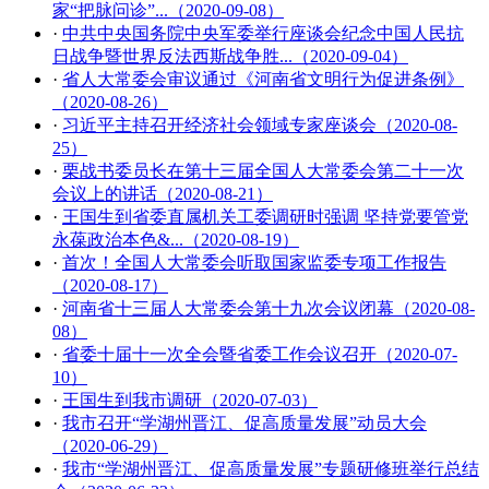
家“把脉问诊”...（2020-09-08）
·
中共中央国务院中央军委举行座谈会纪念中国人民抗
日战争暨世界反法西斯战争胜...（2020-09-04）
·
省人大常委会审议通过《河南省文明行为促进条例》
（2020-08-26）
·
习近平主持召开经济社会领域专家座谈会（2020-08-
25）
·
栗战书委员长在第十三届全国人大常委会第二十一次
会议上的讲话（2020-08-21）
·
王国生到省委直属机关工委调研时强调 坚持党要管党
永葆政治本色&...（2020-08-19）
·
首次！全国人大常委会听取国家监委专项工作报告
（2020-08-17）
·
河南省十三届人大常委会第十九次会议闭幕（2020-08-
08）
·
省委十届十一次全会暨省委工作会议召开（2020-07-
10）
·
王国生到我市调研（2020-07-03）
·
我市召开“学湖州晋江、促高质量发展”动员大会
（2020-06-29）
·
我市“学湖州晋江、促高质量发展”专题研修班举行总结