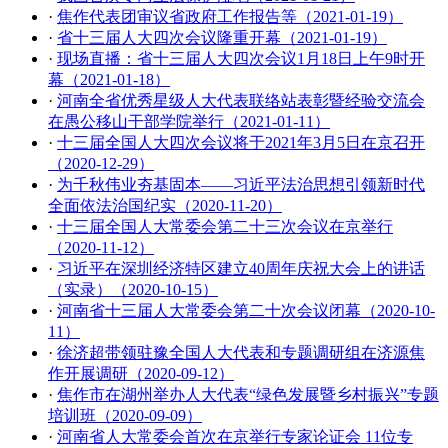
·
焦作代表团审议省政府工作报告等（2021-01-19）
·
省十三届人大四次会议隆重开幕（2021-01-19）
·
现场直播：省十三届人大四次会议1月18日上午9时开
幕（2021-01-18）
·
河南全省优秀星级人大代表联络站表彰暨经验交流会
在愚公移山干部学院举行（2021-01-11）
·
十三届全国人大四次会议将于2021年3月5日在京召开
（2020-12-29）
·
为千秋伟业夯基固本——习近平法治思想引领新时代
全面依法治国纪实（2020-11-20）
·
十三届全国人大常委会第二十三次会议在京举行
（2020-11-12）
·
习近平在深圳经济特区建立40周年庆祝大会上的讲话
（实录）（2020-10-15）
·
河南省十三届人大常委会第二十次会议闭幕（2020-10-
11）
·
徐济超带领驻豫全国人大代表和专题调研组在济源焦
作开展调研（2020-09-12）
·
焦作市在湖州举办人大代表“绿色发展暨乡村振兴”专题
培训班（2020-09-09）
·
河南省人大常委会首次在京举行专家论证会 11位专