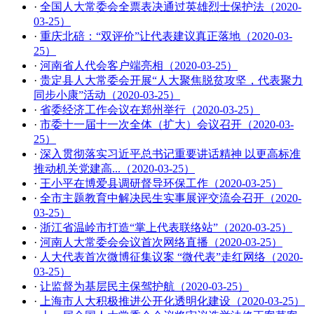
·
全国人大常委会全票表决通过英雄烈士保护法（2020-
03-25）
·
重庆北碚：“双评价”让代表建议真正落地（2020-03-
25）
·
河南省人代会客户端亮相（2020-03-25）
·
贵定县人大常委会开展“人大聚焦脱贫攻坚，代表聚力
同步小康”活动（2020-03-25）
·
省委经济工作会议在郑州举行（2020-03-25）
·
市委十一届十一次全体（扩大）会议召开（2020-03-
25）
·
深入贯彻落实习近平总书记重要讲话精神 以更高标准
推动机关党建高...（2020-03-25）
·
王小平在博爱县调研督导环保工作（2020-03-25）
·
全市主题教育中解决民生实事展评交流会召开（2020-
03-25）
·
浙江省温岭市打造“掌上代表联络站”（2020-03-25）
·
河南人大常委会会议首次网络直播（2020-03-25）
·
人大代表首次微博征集议案 “微代表”走红网络（2020-
03-25）
·
让监督为基层民主保驾护航（2020-03-25）
·
上海市人大积极推进公开化透明化建设（2020-03-25）