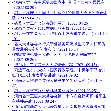
·
河南人大：在中原更加出彩中“豫”见全过程人民民主
（2022-08-20）
·
习近平在庆祝中国共青团成立100周年大会上的重要讲
话（2022-05-12）
·
省委人大工作会议在郑州召开（2022-04-26）
·
擘画全过程人民民主的壮丽图景（2021-10-21）
·
习近平在中央人大工作会议上发表重要讲话（2021-10-
19）
·
省人大常委会举行关于促进黄河流域生态保护和高质
量发展的决定新闻发布会（2021-10-14）
·
国家立法机关三人谈：何为“全过程人民民主”？
（2021-09-26）
·
把“人民”二字贯穿人大监督全过程（2021-09-15）
·
习近平在中央党校（国家行政学院）中青年干部培训
班开班式上发表重要讲话（2021-09-02）
·
河南人大推进全过程人民民主的生动实践（2021-08-
27）
·
习近平在塞罕坝机械林场考察调研（2021-08-25）
·
河南省十三届人大常委会第二十六次会议闭幕 楼阳生
主持并讲话（2021-08-24）
·
适当增加基层人大代表数量，河南拟修改选举法实施