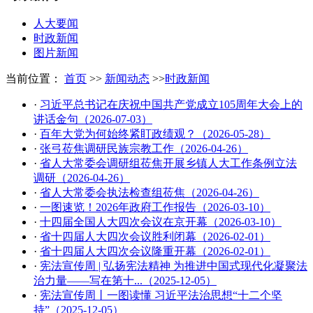
人大要闻
时政新闻
图片新闻
当前位置：
首页
>>
新闻动态
>>
时政新闻
·
习近平总书记在庆祝中国共产党成立105周年大会上的
讲话金句（2026-07-03）
·
百年大党为何始终紧盯政绩观？（2026-05-28）
·
张弓莅焦调研民族宗教工作（2026-04-26）
·
省人大常委会调研组莅焦开展乡镇人大工作条例立法
调研（2026-04-26）
·
省人大常委会执法检查组莅焦（2026-04-26）
·
一图速览！2026年政府工作报告（2026-03-10）
·
十四届全国人大四次会议在京开幕（2026-03-10）
·
省十四届人大四次会议胜利闭幕（2026-02-01）
·
省十四届人大四次会议隆重开幕（2026-02-01）
·
宪法宣传周 | 弘扬宪法精神 为推进中国式现代化凝聚法
治力量——写在第十...（2025-12-05）
·
宪法宣传周丨一图读懂 习近平法治思想“十二个坚
持”（2025-12-05）