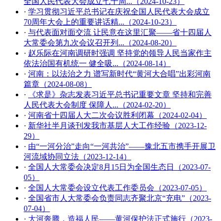
全国人民代表大会成立七十周...（2024-10-23）
·
学习贯彻习近平总书记在庆祝全国人民代表大会成立
70周年大会上的重要讲话精...（2024-10-23）
·
与代表面对面交流 让民意在这里汇聚——省十四届人
大常委会第九次会议召开列...（2024-08-20）
·
赵乐际在河南调研时强调 坚持党的领导人民当家作主
依法治国有机统一 健全吸...（2024-08-14）
·
河南：以法治之力 谱写新时代“黄河大合唱”出彩河南
篇章（2024-08-08）
·
《求是》杂志发表习近平总书记重要文章 坚持和完善
人民代表大会制度 保障人...（2024-02-20）
·
河南省十四届人大二次会议胜利闭幕（2024-02-04）
·
新华社半月谈刊发我市基层人大工作经验（2023-12-
29）
·
由“一河分治”走向“一河共治”——豫北五市携手开展卫
河流域协同立法（2023-12-14）
·
全国人大常委会决定8月15日为全国生态日（2023-07-
05）
·
全国人大常委会设立代表工作委员会（2023-07-05）
·
全国省市人大常委会负责同志齐聚北京“充电”（2023-
07-04）
·
大河奔腾，造福人民——黄河保护法正式施行（2023-