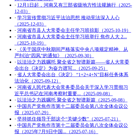
·
12月1日起，河南又有三部省级地方性法规施行（2025-
12-03）
·
学习宣传贯彻习近平法治思想 推动宪法深入人心
（2025-12-03）
·
河南省市县人大常委会主任学习班掠影（2025-10-19）
·
河南省市县人大常委会主任学习班举行 焦作人大 2...
（2025-10-19）
·
《关于国庆中秋期间严格落实中央八项规定精神、从
严纠治“四风”的通知》（2025-09-30）
·
以法治之力践嘱托 聚全省之智谱新篇——省人大常委
会出台《决定》为奋力谱写...（2025-09-25）
·
省人大常委会出台《决定》 “1+2+4+N”目标任务体系
法治化（2025-09-12）
·
河南省人民代表大会常务委员会关于深入学习贯彻习
近平总书记在河南考察时重要...（2025-09-08）
·
以法治之力践嘱托 聚全省之智谱新篇（2025-09-08）
·
中国共产党焦作市第十二届委员会第八次全体会议公
报（2025-07-29）
·
坚持抓住领导干部这个“关键少数”（2025-07-21）
·
中国共产党焦作市第十二届委员会第八次全体会议公
报（2025年7月9日中国...（2025-07-16）