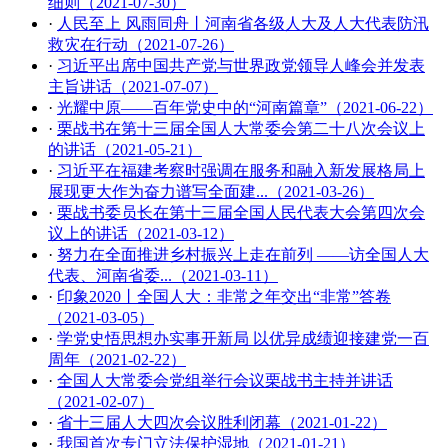
细则（2021-07-30）
·
人民至上 风雨同舟丨河南省各级人大及人大代表防汛
救灾在行动（2021-07-26）
·
习近平出席中国共产党与世界政党领导人峰会并发表
主旨讲话（2021-07-07）
·
光耀中原——百年党史中的“河南篇章”（2021-06-22）
·
栗战书在第十三届全国人大常委会第二十八次会议上
的讲话（2021-05-21）
·
习近平在福建考察时强调在服务和融入新发展格局上
展现更大作为奋力谱写全面建...（2021-03-26）
·
栗战书委员长在第十三届全国人民代表大会第四次会
议上的讲话（2021-03-12）
·
努力在全面推进乡村振兴上走在前列 ——访全国人大
代表、河南省委...（2021-03-11）
·
印象2020丨全国人大：非常之年交出“非常”答卷
（2021-03-05）
·
学党史悟思想办实事开新局 以优异成绩迎接建党一百
周年（2021-02-22）
·
全国人大常委会党组举行会议栗战书主持并讲话
（2021-02-07）
·
省十三届人大四次会议胜利闭幕（2021-01-22）
·
我国首次专门立法保护湿地（2021-01-21）