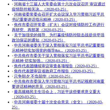
·
河南省十三届人大常委会第十六次会议召开 审议通过
疫情防控相关决...（2020-03-25）
·
河南省委常委会召开扩大会议深入学习贯彻习近平总
书记重要讲话指示精神（2020-03-25）
·
焦作市委召开常委（扩大）会议对疫情防控工作进行
再研究、再部署（2020-03-25）
·
关于加强党的领导、为打赢疫情防控阻击战提供坚强
政治保证的通知（2020-03-25）
·
中共河南省委关于深入贯彻落实习近平总书记重要指
示精神切实加强党的领导&n...（2020-03-25）
·
中共焦作市委关于深入贯彻落实习近平总书记重要指
示精神 切实加强...（2020-03-25）
·
焦作代表团继续审议审查各项报告（2020-03-25）
·
焦作代表团审议省政府工作报告（2020-03-25）
·
只争朝夕 不负韶华（2020-03-25）
·
中共焦作市委深入学习贯彻习近平总书记视察河南重
要讲话精神的意见（2020-03-25）
·
最高规格民主生活会上，习近平这些要求意义重大
（2020-03-25）
·
中共河南省委十届十次全会意见（全文）（2020-03-
25）