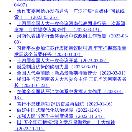
04-07）
·
焦作市委网信办发布通告：广泛征集“自媒体”问题线
索！！（2023-03-25）
·
十四届全国人大一次会议河南代表团进行第二次新闻
发布：目前提交议案35件 ...（2023-03-13）
·
河南代表团举行全体会议审议政府工作报告（2023-03-
08）
·
习近平在参加江苏代表团审议时强调 牢牢把握高质量
发展这个首要任务（2023-03-07）
·
十四届全国人大一次会议开幕（2023-03-06）
·
感受制度优势的磅礴力量（2023-03-03）
·
全国人代会前瞻：新愿景新期待新使命（2023-03-01）
·
楼阳生当选河南省人大常委会主任 王凯当选河南省省
长（2023-01-23）
·
在健全全面从严治党体系中发挥人大作用（2023-01-
18）
·
笃行不怠建新功 踔厉奋发再启航（2023-01-16）
·
做好中国式现代化法治保障（2022-12-01）
·
加强人民当家作主制度保障（2022-11-24）
·
以“五个牢牢把握”深入学习贯彻党的二十大精神
（2022-11-11）