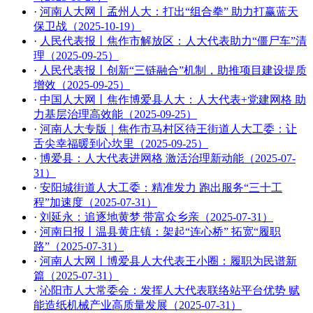
·
河南人大网丨孟州人大：打出“组合拳” 助力打赢蓝天
保卫战（2025-10-19）
·
人民代表报丨焦作市解放区：人大代表助力“僵尸车”清
理（2025-09-25）
·
人民代表报丨创新“三链融合”机制，助推项目建设提质
增效（2025-09-25）
·
中国人大网丨焦作博爱县人大：人大代表+党建网格 助
力基层治理高效能（2025-09-25）
·
河南人大专版｜焦作市马村区待王街道人大工委：让
舌尖幸福暖到心坎里（2025-09-25）
·
博爱县：人大代表进网格 激活治理新动能（2025-07-
31）
·
安阳城街道人大工委：精准发力 跑出服务“三十工
程”加速度（2025-07-31）
·
刘延永：追逐地黄梦 带富众乡亲（2025-07-31）
·
河南日报丨温县黄庄镇：架起“连心桥” 拓宽“履职
路”（2025-07-31）
·
河南人大网丨博爱县人大代表王小圈：履职为民谱新
篇（2025-07-31）
·
沁阳市人大常委会：发挥人大代表联络站平台优势 赋
能造纸机械产业高质量发展（2025-07-31）