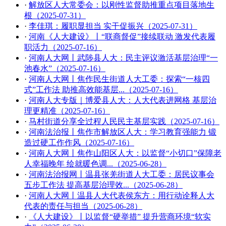
·
解放区人大常委会：以刚性监督助推重点项目落地生
根（2025-07-31）
·
李佳琪：履职显担当 实干促振兴（2025-07-31）
·
河南《人大建设》丨“联商督促”接续联动 激发代表履
职活力（2025-07-16）
·
河南人大网丨武陟县人大：民主评议激活基层治理“一
池春水”（2025-07-16）
·
河南人大网丨焦作民生街道人大工委：探索“一核四
式”工作法 助推高效能基层...（2025-07-16）
·
河南人大专版｜博爱县人大：人大代表进网格 基层治
理更精准（2025-07-16）
·
马村街道分享全过程人民民主基层实践（2025-07-16）
·
河南法治报丨焦作市解放区人大：学习教育强能力 锻
造过硬工作作风（2025-07-16）
·
河南人大网丨焦作山阳区人大：以监督“小切口”保障老
人幸福晚年 绘就暖色调...（2025-06-28）
·
河南法治报网丨温县张羌街道人大工委：居民议事会
五步工作法 提高基层治理效...（2025-06-28）
·
河南人大网丨温县人大代表侯东方：用行动诠释人大
代表的责任与担当（2025-06-28）
·
《人大建设》丨以监督“硬举措” 提升营商环境“软实