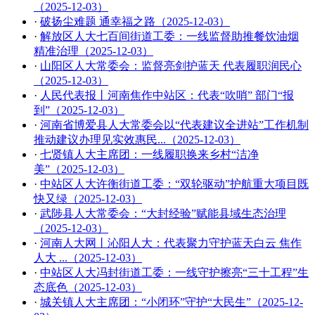
（2025-12-03）
·
破扬尘难题 通幸福之路（2025-12-03）
·
解放区人大七百间街道工委：一线监督助推餐饮油烟
精准治理（2025-12-03）
·
山阳区人大常委会：监督亮剑护蓝天 代表履职润民心
（2025-12-03）
·
人民代表报丨河南焦作中站区：代表“吹哨” 部门“报
到”（2025-12-03）
·
河南省博爱县人大常委会以“代表建议全进站”工作机制
推动建议办理见实效惠民...（2025-12-03）
·
七贤镇人大主席团：一线履职换来乡村“洁净
美”（2025-12-03）
·
中站区人大许衡街道工委：“双轮驱动”护航重大项目既
快又绿（2025-12-03）
·
武陟县人大常委会：“大封经验”赋能县域生态治理
（2025-12-03）
·
河南人大网丨沁阳人大：代表聚力守护蓝天白云 焦作
人大 ...（2025-12-03）
·
中站区人大冯封街道工委：一线守护擦亮“三十工程”生
态底色（2025-12-03）
·
城关镇人大主席团：“小闭环”守护“大民生”（2025-12-