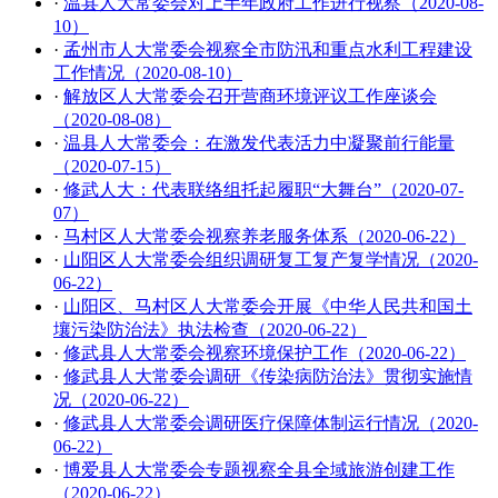
·
温县人大常委会对上半年政府工作进行视察（2020-08-
10）
·
孟州市人大常委会视察全市防汛和重点水利工程建设
工作情况（2020-08-10）
·
解放区人大常委会召开营商环境评议工作座谈会
（2020-08-08）
·
温县人大常委会：在激发代表活力中凝聚前行能量
（2020-07-15）
·
修武人大：代表联络组托起履职“大舞台”（2020-07-
07）
·
马村区人大常委会视察养老服务体系（2020-06-22）
·
山阳区人大常委会组织调研复工复产复学情况（2020-
06-22）
·
山阳区、马村区人大常委会开展《中华人民共和国土
壤污染防治法》执法检查（2020-06-22）
·
修武县人大常委会视察环境保护工作（2020-06-22）
·
修武县人大常委会调研《传染病防治法》贯彻实施情
况（2020-06-22）
·
修武县人大常委会调研医疗保障体制运行情况（2020-
06-22）
·
博爱县人大常委会专题视察全县全域旅游创建工作
（2020-06-22）