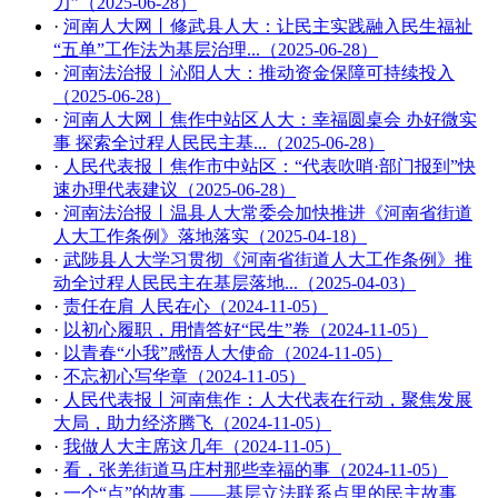
力”（2025-06-28）
·
河南人大网丨修武县人大：让民主实践融入民生福祉
“五单”工作法为基层治理...（2025-06-28）
·
河南法治报丨沁阳人大：推动资金保障可持续投入
（2025-06-28）
·
河南人大网丨焦作中站区人大：幸福圆桌会 办好微实
事 探索全过程人民民主基...（2025-06-28）
·
人民代表报丨焦作市中站区：“代表吹哨·部门报到”快
速办理代表建议（2025-06-28）
·
河南法治报丨温县人大常委会加快推进《河南省街道
人大工作条例》落地落实（2025-04-18）
·
武陟县人大学习贯彻《河南省街道人大工作条例》推
动全过程人民民主在基层落地...（2025-04-03）
·
责任在肩 人民在心（2024-11-05）
·
以初心履职，用情答好“民生”卷（2024-11-05）
·
以青春“小我”感悟人大使命（2024-11-05）
·
不忘初心写华章（2024-11-05）
·
人民代表报丨河南焦作：人大代表在行动，聚焦发展
大局，助力经济腾飞（2024-11-05）
·
我做人大主席这几年（2024-11-05）
·
看，张羌街道马庄村那些幸福的事（2024-11-05）
·
一个“点”的故事 ——基层立法联系点里的民主故事