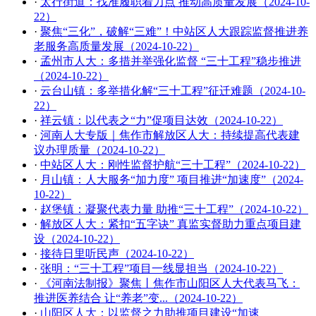
·
太行街道：找准履职着力点 推动高质量发展（2024-10-
22）
·
聚焦“三化”，破解“三难”！中站区人大跟踪监督推进养
老服务高质量发展（2024-10-22）
·
孟州市人大：多措并举强化监督 “三十工程”稳步推进
（2024-10-22）
·
云台山镇：多举措化解“三十工程”征迁难题（2024-10-
22）
·
祥云镇：以代表之“力”促项目达效（2024-10-22）
·
河南人大专版｜焦作市解放区人大：持续提高代表建
议办理质量（2024-10-22）
·
中站区人大：刚性监督护航“三十工程”（2024-10-22）
·
月山镇：人大服务“加力度” 项目推进“加速度”（2024-
10-22）
·
赵堡镇：凝聚代表力量 助推“三十工程”（2024-10-22）
·
解放区人大：紧扣“五字诀” 真监实督助力重点项目建
设（2024-10-22）
·
接待日里听民声（2024-10-22）
·
张明：“三十工程”项目一线显担当（2024-10-22）
·
《河南法制报》聚焦丨焦作市山阳区人大代表马飞：
推进医养结合 让“养老”变...（2024-10-22）
·
山阳区人大：以监督之力助推项目建设“加速