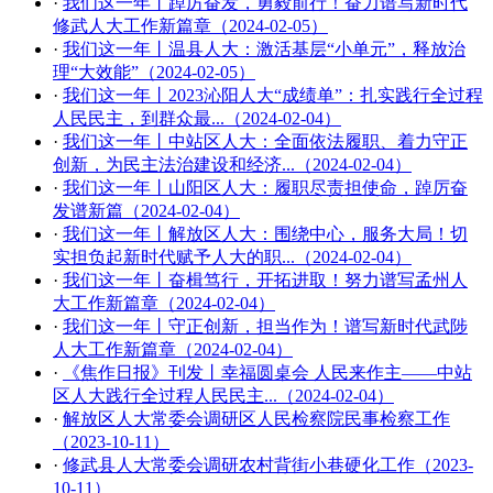
·
我们这一年丨踔厉奋发，勇毅前行！奋力谱写新时代
修武人大工作新篇章（2024-02-05）
·
我们这一年丨温县人大：激活基层“小单元”，释放治
理“大效能”（2024-02-05）
·
我们这一年丨2023沁阳人大“成绩单”：扎实践行全过程
人民民主，到群众最...（2024-02-04）
·
我们这一年丨中站区人大：全面依法履职、着力守正
创新，为民主法治建设和经济...（2024-02-04）
·
我们这一年丨山阳区人大：履职尽责担使命，踔厉奋
发谱新篇（2024-02-04）
·
我们这一年丨解放区人大：围绕中心，服务大局！切
实担负起新时代赋予人大的职...（2024-02-04）
·
我们这一年丨奋楫笃行，开拓进取！努力谱写孟州人
大工作新篇章（2024-02-04）
·
我们这一年丨守正创新，担当作为！谱写新时代武陟
人大工作新篇章（2024-02-04）
·
《焦作日报》刊发丨幸福圆桌会 人民来作主——中站
区人大践行全过程人民民主...（2024-02-04）
·
解放区人大常委会调研区人民检察院民事检察工作
（2023-10-11）
·
修武县人大常委会调研农村背街小巷硬化工作（2023-
10-11）