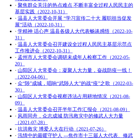
·
聚焦群众关注的热点难点 不断丰富全过程人民民主的
基层实践（2022-10-31）
·
温县人大常委会开展 “学习宣传二十大 履职担当促发
展”活动（2022-10-31）
·
学精神 话心声 温县各级人大代表畅谈感悟（2022-10-
31）
·
温县人大常委会召开建设全过程人民民主基层示范点
工作推进会（2022-10-31）
·
孟州市人大常委会调研未成年人检察工作（2022-05-
20）
·
山阳区人大常委会：凝聚人大力量，奋战防疫一线！
（2022-04-06）
·
众“陟”成城，唱响“武陟人大”的战“疫”之歌（2022-03-
30）
·
山阳区人大常委会视察违法占用耕地情况（2021-08-
09）
·
温县人大常委会召开半年工作汇报会（2021-08-09）
·
风雨同舟，众志成城 防汛救灾中的修武人大力量
（2021-07-28）
·
抗洪救灾 博爱人大在行动（2021-07-26）
·
汛情中的最暖守护人 ---焦作市十三届人大代表、修武