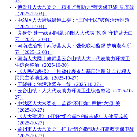
03）
·
博爱县人大常委会：精准监督助力“蓝天保卫战”见实效
（2025-12-03）
·
中站区人大府城街道工委：“三问于民”破解治污难题
（2025-12-03）
·
亮身份 赴一线 纠问题 沁阳人大代表“铁腕”守护蓝天白
云（2025-12-03）
·
河南法治报丨武陟县人大：强化联动监督 护航老有所
养（2025-12-03）
·
河南人大网丨修武县云台山镇人大：代表助力环境卫
生综合整治（2025-10-30）
·
《人民代表报》丨推动代表参与基层治理 让全过程人
民民主落地生根（2025-10-27）
·
王晓锋：治污攻坚在一线（2025-10-27）
·
云台山镇：人大代表助力环境卫生综合整治（2025-10-
27）
·
中站区人大常委会：监督“不打烊” 严把“六源”关
（2025-10-27）
·
《人大建设》 | 打好“组合拳”护航未成年人健康成长
（2025-10-27）
·
孟州市人大常委会：打出“组合拳”助力打赢蓝天保卫战
（2025-10-27）