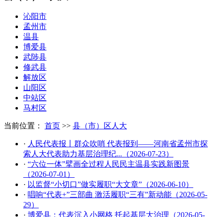
沁阳市
孟州市
温县
博爱县
武陟县
修武县
解放区
山阳区
中站区
马村区
当前位置：
首页
>>
县（市）区人大
·
人民代表报丨群众吹哨 代表报到——河南省孟州市探
索人大代表助力基层治理纪...（2026-07-23）
·
“六位一体”擘画全过程人民民主温县实践新图景
（2026-07-01）
·
以监督“小切口”做实履职“大文章”（2026-06-10）
·
唱响“代表+”三部曲 激活履职“三有”新动能（2026-05-
29）
·
博爱县：代表沉入小网格 托起基层大治理（2026-05-