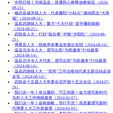
·
光明日报丨河南温县：搭通民心桥释放桥效应（2024-
08-21）
·
修武县城关镇人大：代表履职“小站点” 撬动民生“大幸
福”（2024-08-21）
·
温县武德镇人大：聚力“七大行动” 提升履职效能
（2024-08-21）
·
武陟县人大：打好“组合拳” 护航“夕阳红”（2024-08-
21）
·
博爱县人大：助推养老事业发展出实招（2024-08-14）
·
温县北冷乡人大：谱写出彩“为民服务”行动篇章
（2024-08-14）
·
温县北冷乡人大代表：谱写出彩“为民服务”行动篇章
（2024-08-14）
·
温县武德镇人大：“四常”工作法推动代表主题活动走深
走实（2024-08-14）
·
武陟县十五届人大常委会召开第十五次会议（2024-07-
29）
·
我们这一年丨依法履职，守正创新！奋力谱写新时代
马村人大工作绚丽篇章（2024-02-07）
·
我们这一年丨奋楫扬帆，笃行不怠！高质量谱写新时
代博爱人大工作新篇章（2024-02-05）