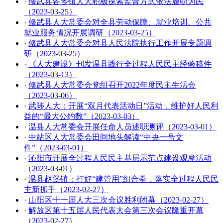
·
修武县各乡镇人大积极探索监督方式依法履职为民
（2023-03-25）
·
修武县人大常委会对全县劳动保障、就业培训、公共
就业服务情况开展调研（2023-03-25）
·
修武县人大常委会对县人民法院执行工作开展专题调
研（2023-03-25）
·
《人大建设》刊发温县践行全过程人民民主经验稿件
（2023-03-13）
·
修武县人大常委会党组召开2022年度民主生活会
（2023-03-06）
·
武陟人大：开展“双月代表活动日”活动，维护好人民利
益的“最大公约数”（2023-03-03）
·
温县人大常委会开展任命人员述职测评（2023-03-01）
·
中站区人大常委会田间地头解读“中央一号文
件”（2023-03-01）
·
沁阳市开展全过程人民民主基层示范点建设观摩活动
（2023-03-01）
·
温县赵堡镇：打好“建管用”组合拳，落实全过程人民民
主新抓手（2023-02-27）
·
山阳区十一届人大三次会议胜利闭幕（2023-02-27）
·
解放区第十五届人民代表大会第三次会议隆重开幕
（2023-02-27）