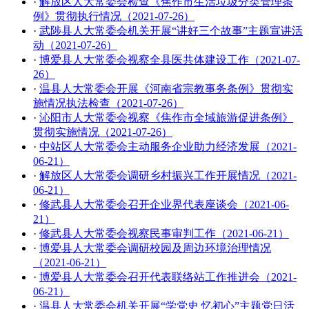
·
解放区人大常委会检查《焦作市生活垃圾分类管理条
例》贯彻执行情况（2021-07-26）
·
武陟县人大常委会机关开展“讲好三个故事”主题宣讲活
动（2021-07-26）
·
博爱县人大常委会视察全县医共体建设工作（2021-07-
26）
·
温县人大常委会开展《河南省宗教事务条例》贯彻实
施情况执法检查（2021-07-26）
·
沁阳市人大常委会视察《焦作市全域旅游促进条例》
贯彻实施情况（2021-07-26）
·
中站区人大常委会主动服务企业助力经济发展（2021-
06-21）
·
解放区人大常委会调研乡村振兴工作开展情况（2021-
06-21）
·
修武县人大常委会召开企业界代表座谈会（2021-06-
21）
·
修武县人大常委会视察民事审判工作（2021-06-21）
·
博爱县人大常委会调研校园及周边环境治理情况
（2021-06-21）
·
博爱县人大常委会召开代表联络站工作推进会（2021-
06-21）
·
温县人大常委会机关开展“学党史 忆初心”主题党日活