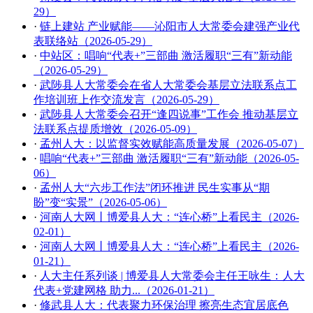
29）
·
链上建站 产业赋能——沁阳市人大常委会建强产业代
表联络站（2026-05-29）
·
中站区：唱响“代表+”三部曲 激活履职“三有”新动能
（2026-05-29）
·
武陟县人大常委会在省人大常委会基层立法联系点工
作培训班上作交流发言（2026-05-29）
·
武陟县人大常委会召开“逢四说事”工作会 推动基层立
法联系点提质增效（2026-05-09）
·
孟州人大：以监督实效赋能高质量发展（2026-05-07）
·
唱响“代表+”三部曲 激活履职“三有”新动能（2026-05-
06）
·
孟州人大“六步工作法”闭环推进 民生实事从“期
盼”变“实景”（2026-05-06）
·
河南人大网丨博爱县人大：“连心桥”上看民主（2026-
02-01）
·
河南人大网丨博爱县人大：“连心桥”上看民主（2026-
01-21）
·
人大主任系列谈 | 博爱县人大常委会主任王咏生：人大
代表+党建网格 助力...（2026-01-21）
·
修武县人大：代表聚力环保治理 擦亮生态宜居底色